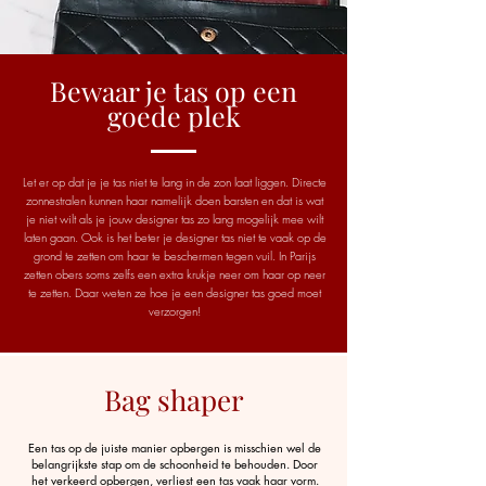
Bewaar je tas op een
goede plek
Let er op dat je je tas niet te lang in de zon laat liggen. Directe
zonnestralen kunnen haar namelijk doen barsten en dat is wat
je niet wilt als je jouw designer tas zo lang mogelijk mee wilt
laten gaan. Ook is het beter je designer tas niet te vaak op de
grond te zetten om haar te beschermen tegen vuil. In Parijs
zetten obers soms zelfs een extra krukje neer om haar op neer
te zetten. Daar weten ze hoe je een designer tas goed moet
verzorgen!
Bag shaper
Een tas op de juiste manier opbergen is misschien wel de
belangrijkste stap om de schoonheid te behouden. Door
het verkeerd opbergen, verliest een tas vaak haar vorm.